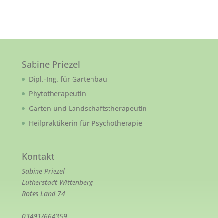
Sabine Priezel
Dipl.-Ing. für Gartenbau
Phytotherapeutin
Garten-und Landschaftstherapeutin
Heilpraktikerin für Psychotherapie
Kontakt
Sabine Priezel
Lutherstadt Wittenberg
Rotes Land 74
03491/664359