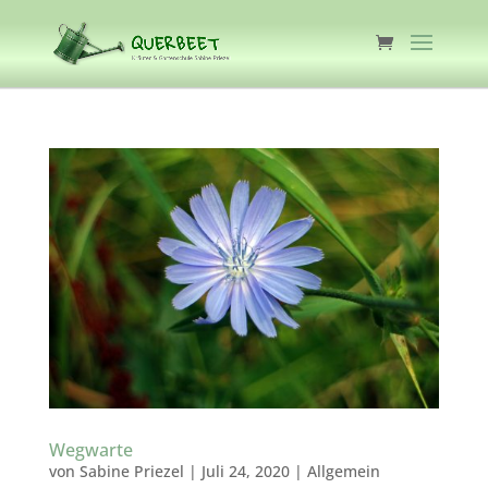
Wegwarte
von
Sabine Priezel
|
Juli 24, 2020
|
Allgemein