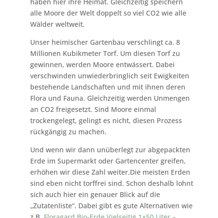
haben hier ihre Heimat. Gleichzeitig speichern
alle Moore der Welt doppelt so viel CO2 wie alle
Wälder weltweit.
Unser heimischer Gartenbau verschlingt ca. 8
Millionen Kubikmeter Torf. Um diesen Torf zu
gewinnen, werden Moore entwässert. Dabei
verschwinden unwiederbringlich seit Ewigkeiten
bestehende Landschaften und mit ihnen deren
Flora und Fauna. Gleichzeitig werden Unmengen
an CO2 freigesetzt. Sind Moore einmal
trockengelegt, gelingt es nicht, diesen Prozess
rückgängig zu machen.
Und wenn wir dann unüberlegt zur abgepackten
Erde im Supermarkt oder Gartencenter greifen,
erhöhen wir diese Zahl weiter.Die meisten Erden
sind eben nicht torffrei sind. Schon deshalb lohnt
sich auch hier ein genauer Blick auf die
„Zutatenliste“. Dabei gibt es gute Alternativen wie
z.B.
Floragard Bio-Erde Vielseitig 1×50 Liter –