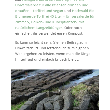
Universalerde für alle Pflanzen drinnen und
draußen – torffrei und vegan
und
Hochwald Bio
Blumenerde Torffrei 40 Liter – Universalerde für
Zimmer-, Balkon- und Kübelpflanzen- mit
natürlichem Langzeitdünger
. Oder noch
einfacher, ihr verwendet euren Kompost.
Es kann so leicht sein, (s)einen Beitrag zum
Umweltschutz und letztendlich zum eigenen
Wohlergehen zu leisten, wenn man die Dinge
hinterfragt und einfach kritisch bleibt.