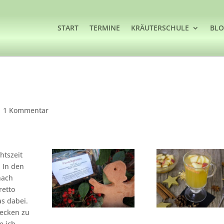
START
TERMINE
KRÄUTERSCHULE
BL
|
1 Kommentar
htszeit
 In den
nach
retto
as dabei.
mecken zu
e ich