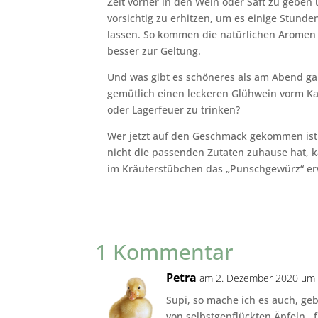
Zeit vorher in den Wein oder Saft zu geben 
vorsichtig zu erhitzen, um es einige Stunde
lassen. So kommen die natürlichen Aromen 
besser zur Geltung.
Und was gibt es schöneres als am Abend g
gemütlich einen leckeren Glühwein vorm K
oder Lagerfeuer zu trinken?
Wer jetzt auf den Geschmack gekommen is
nicht die passenden Zutaten zuhause hat, 
im Kräuterstübchen das „Punschgewürz“ e
1 Kommentar
Petra
am 2. Dezember 2020 um 
Supi, so mache ich es auch, geb
von selbstgepflückten Äpfeln ,