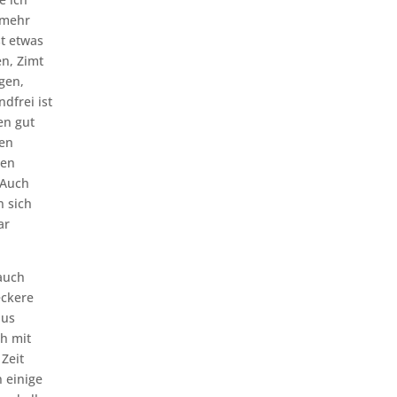
 mehr
st etwas
en, Zimt
gen,
dfrei ist
en gut
nen
gen
 Auch
n sich
ar
 auch
eckere
aus
h mit
Zeit
 einige