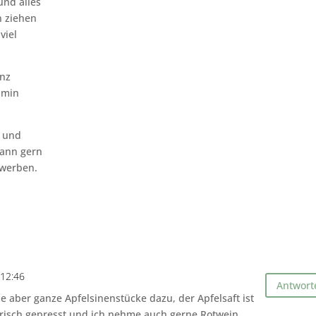
und alles
n ziehen
viel
anz
amin
t und
kann gern
rwerben.
12:46
Antwort
e aber ganze Apfelsinenstücke dazu, der Apfelsaft ist
 frisch gepresst und ich nehme auch gerne Rotwein